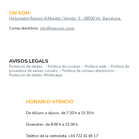
ON SOM
Historiador Ramon d'Abadal i Vinyals, 5 - 08500 Vic, Barcelona.
Correu electrònic:
info@oecoop.coop
AVISOS LEGALS
Protecció de dades
-
Política de cookies
-
Política web
-
Política de
privadesa de xarxes socials
-
Política de correus electrònics -
Protecció de dades Whatsapp
HORARI D'ATENCIÓ
De dilluns a dijous: de 7:30 h a 15:30 h.
Divendres: de 8:00 h a 15:00 h.
Telèfon de la centraleta: +34 722 41 65 17