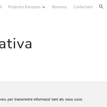
at
Projectes Europeus
Recursos
Contactan's
ion
ativa
ves, per transmetre informació tant als seus socis