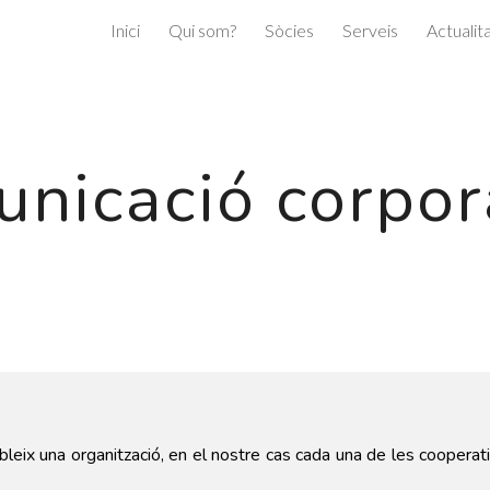
Inici
Qui som?
Sòcies
Serveis
Actualit
ip to main content
Skip to navigat
nicació corpor
leix una organització, en el nostre cas cada una de les cooperati