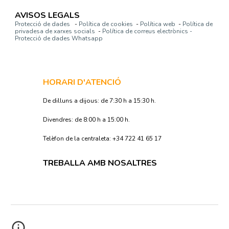
AVISOS LEGALS
Protecció de dades
-
Política de cookies
-
Política web
-
Política de
privadesa de xarxes socials
-
Política de correus electrònics -
Protecció de dades Whatsapp
HORARI D'ATENCIÓ
De dilluns a dijous: de 7:30 h a 15:30 h.
Divendres: de 8:00 h a 15:00 h.
Telèfon de la centraleta: +34 722 41 65 17
TREBALLA AMB NOSALTRES