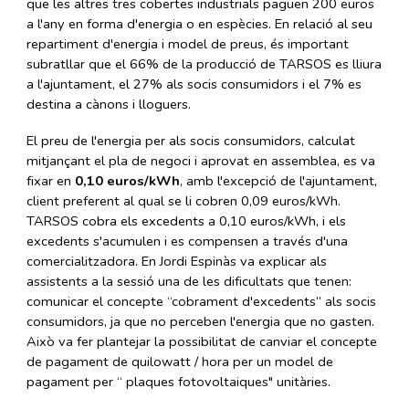
que les altres tres cobertes industrials paguen 200 euros
a l'any en forma d'energia o en espècies. En relació al seu
repartiment d'energia i model de preus, és important
subratllar que el 66% de la producció de TARSOS es lliura
a l'ajuntament, el 27% als socis consumidors i el 7% es
destina a cànons i lloguers.
El preu de l'energia per als socis consumidors, calculat
mitjançant el pla de negoci i aprovat en assemblea, es va
fixar en
0,10 euros/kWh
, amb l'excepció de l'ajuntament,
client preferent al qual se li cobren 0,09 euros/kWh.
TARSOS cobra els excedents a 0,10 euros/kWh, i els
excedents s'acumulen i es compensen a través d'una
comercialitzadora. En Jordi Espinàs va explicar als
assistents a la sessió una de les dificultats que tenen:
comunicar el concepte “cobrament d'excedents” als socis
consumidors, ja que no perceben l'energia que no gasten.
Això va fer plantejar la possibilitat de canviar el concepte
de pagament de quilowatt / hora per un model de
pagament per “ plaques fotovoltaiques" unitàries.