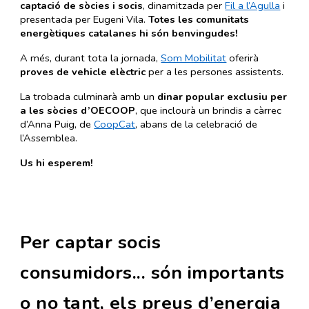
captació de sòcies i socis
, dinamitzada per
Fil a l’Agulla
i
presentada per Eugeni Vila.
Totes les comunitats
energètiques catalanes hi són benvingudes!
A més, durant tota la jornada,
Som Mobilitat
oferirà
proves de vehicle elèctric
per a les persones assistents.
La trobada culminarà amb un
dinar popular exclusiu per
a les sòcies d’OECOOP
, que inclourà un brindis a càrrec
d’Anna Puig, de
CoopCat
, abans de la celebració de
l’Assemblea.
Us hi esperem!
Per captar socis
consumidors... són importants
o no tant, els preus d’energia