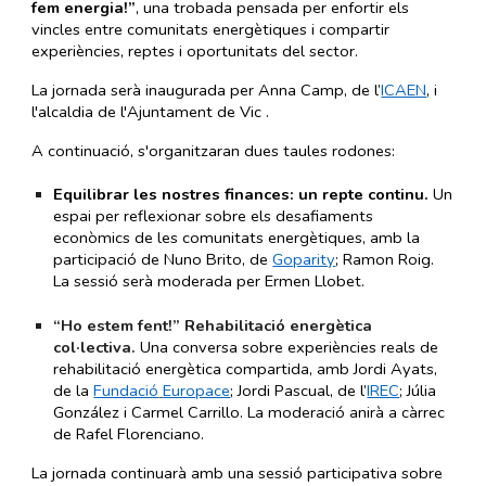
fem energia!”
, una trobada pensada per enfortir els
vincles entre comunitats energètiques i compartir
experiències, reptes i oportunitats del sector.
La jornada serà inaugurada per Anna Camp, de l’
ICAEN
, i
l'alcaldia de l'Ajuntament de Vic .
A continuació, s'organitzaran dues taules rodones:
Equilibrar les nostres finances: un repte continu.
Un
espai per reflexionar sobre els desafiaments
econòmics de les comunitats energètiques, amb la
participació de Nuno Brito, de
Goparity
; Ramon Roig.
La sessió serà moderada per Ermen Llobet.
“Ho estem fent!” Rehabilitació energètica
col·lectiva.
Una conversa sobre experiències reals de
rehabilitació energètica compartida, amb Jordi Ayats,
de la
Fundació
Europace
; Jordi Pascual, de l’
IREC
; Júlia
González i Carmel Carrillo. La moderació anirà a càrrec
de Rafel Florenciano.
La jornada continuarà amb una sessió participativa sobre