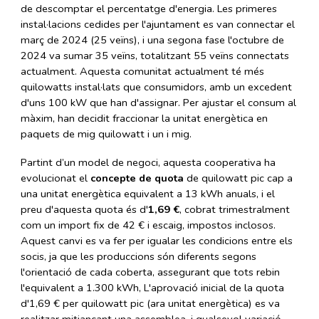
de descomptar el percentatge d'energia. Les primeres
instal·lacions cedides per l'ajuntament es van connectar el
març de 2024 (25 veïns), i una segona fase l'octubre de
2024 va sumar 35 veïns, totalitzant 55 veïns connectats
actualment. Aquesta comunitat actualment té més
quilowatts instal·lats que consumidors, amb un excedent
d'uns 100 kW que han d'assignar. Per ajustar el consum al
màxim, han decidit fraccionar la unitat energètica en
paquets de mig quilowatt i un i mig.
Partint d’un model de negoci, aquesta cooperativa ha
evolucionat el
concepte de quota
de quilowatt pic cap a
una unitat energètica equivalent a 13 kWh anuals, i el
preu d'aquesta quota és d'
1,69 €
, cobrat trimestralment
com un import fix de 42 € i escaig, impostos inclosos.
Aquest canvi es va fer per igualar les condicions entre els
socis, ja que les produccions són diferents segons
l'orientació de cada coberta, assegurant que tots rebin
l'equivalent a 1.300 kWh, L'aprovació inicial de la quota
d'1,69 € per quilowatt pic (ara unitat energètica) es va