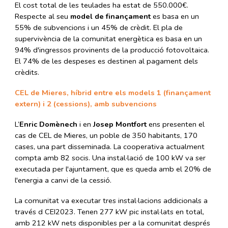
El cost total de les teulades ha estat de 550.000€.
Respecte al seu
model de finançament
es basa en un
55% de subvencions i un 45% de crèdit. El pla de
supervivència de la comunitat energètica es basa en un
94% d'ingressos provinents de la producció fotovoltaica.
El 74% de les despeses es destinen al pagament dels
crèdits.
CEL de Mieres, híbrid entre els models 1 (finançament
extern) i 2 (cessions), amb subvencions
L’
Enric Domènech
i en
Josep Montfort
ens presenten el
cas de CEL de Mieres, un poble de 350 habitants, 170
cases, una part disseminada. La cooperativa actualment
compta amb 82 socis. Una instal·lació de 100 kW va ser
executada per l'ajuntament, que es queda amb el 20% de
l'energia a canvi de la cessió.
La comunitat va executar tres instal·lacions addicionals a
través d CEI2023. Tenen 277 kW pic instal·lats en total,
amb 212 kW nets disponibles per a la comunitat després