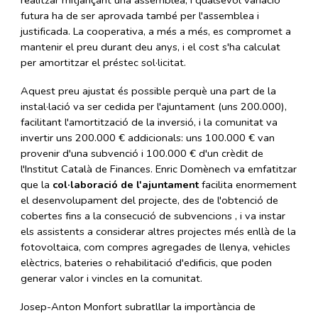
realitzar mitjançant una assemblea, i qualsevol variació
futura ha de ser aprovada també per l'assemblea i
justificada. La cooperativa, a més a més, es compromet a
mantenir el preu durant deu anys, i el cost s'ha calculat
per amortitzar el préstec sol·licitat.
Aquest preu ajustat és possible perquè una part de la
instal·lació va ser cedida per l'ajuntament (uns 200.000),
facilitant l'amortització de la inversió, i la comunitat va
invertir uns 200.000 € addicionals: uns 100.000 € van
provenir d'una subvenció i 100.000 € d'un crèdit de
l'Institut Català de Finances. Enric Domènech va emfatitzar
que la
col·laboració de l'ajuntament
facilita enormement
el desenvolupament del projecte, des de l'obtenció de
cobertes fins a la consecució de subvencions , i va instar
els assistents a considerar altres projectes més enllà de la
fotovoltaica, com compres agregades de llenya, vehicles
elèctrics, bateries o rehabilitació d'edificis, que poden
generar valor i vincles en la comunitat.
Josep-Anton Monfort subratllar la importància de