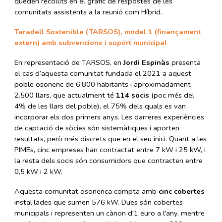
queden recollits en el gràfic de respostes de les
comunitats assistents a la reunió com Híbrid.
Taradell Sostenible (TARSOS), model 1 (finançament
extern) amb subvencions i suport municipal
En representació de TARSOS, en
Jordi Espinàs
presenta
el cas d’aquesta comunitat fundada el 2021 a aquest
poble osonenc de 6.800 habitants i aproximadament
2.500 llars, que actualment té
114 socis
(poc més del
4% de les llars del poble), el 75% dels quals es van
incorporar els dos primers anys. Les darreres experiències
de captació de sòcies són sistemàtiques i aporten
resultats, però més discrets que en el seu inici. Quant a les
PIMEs, cinc empreses han contractat entre 7 kW i 25 kW, i
la resta dels socis són consumidors que contracten entre
0,5 kW i 2 kW.
Aquesta comunitat osonenca compta amb
cinc cobertes
instal·lades que sumen 576 kW. Dues són cobertes
municipals i representen un cànon d'1 euro a l'any, mentre