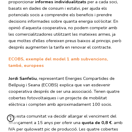
proporcionar
informes individualitzats
per a cada soci,
basats en dades de consum i estalvi, per ajuda els
potencials socis a comprendre els beneficis i prendre
decisions informades sobre quanta energia sol·licitar. En
opinió d’aquesta cooperativa, no podem competir amb
les comercialitzadores utilitzant les mateixes armes, ja
que moltes d'elles ofereixen preus baixos al principi, però
després augmenten la tarifa en renovar el contracte.
ECOBS, exemple del model 1 amb subvencions,
també, europees
Jordi Sanfeliu
, representant Energies Compartides de
Bellpuig i Seana (ECOBS) explica que van esdevenir
cooperativa després de ser una associació. Tenen quatre
cobertes fotovoltaiques i un projecte de mobilitat
elèctrica i compten amb aproximadament 100 socis.
Aquesta comunitat va decidir allargar el venciment del
finançament a 15 anys per oferir una
quota de 0,8
€
. amb
IVA per quilowatt pic de producció. Les quatre cobertes