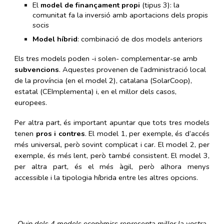
El
model de finançament propi
(tipus 3): la
comunitat fa la inversió amb aportacions dels propis
socis
Model híbrid
: combinació de dos models anteriors
Els tres models poden -i solen- complementar-se amb
subvencions
. Aquestes provenen de l’administració local
de la província (en el model 2), catalana (SolarCoop),
estatal (CEImplementa) i, en el millor dels casos,
europees.
Per altra part, és important apuntar que tots tres models
tenen
pros i contres
. El model 1, per exemple, és d’accés
més universal, però sovint complicat i car. El model 2, per
exemple, és més lent, però també consistent. El model 3,
per altra part, és el més àgil, però alhora menys
accessible i la tipologia híbrida entre les altres opcions.
Quin dels 4 models econòmics representa millor la vostra