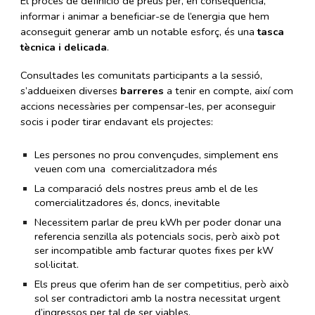
El procés de definició de preus per, en conseqüència,
informar i animar a beneficiar-se de l’energia que hem
aconseguit generar amb un notable esforç, és una
tasca
tècnica i delicada
.
Consultades les comunitats participants a la sessió,
s’addueixen diverses
barreres
a tenir en compte, així com
accions necessàries per compensar-les, per aconseguir
socis i poder tirar endavant els projectes:
Les persones no prou convençudes, simplement ens
veuen com una comercialitzadora més
La comparació dels nostres preus amb el de les
comercialitzadores és, doncs, inevitable
Necessitem parlar de preu kWh per poder donar una
referencia senzilla als potencials socis, però això pot
ser incompatible amb facturar quotes fixes per kW
sol·licitat.
Els preus que oferim han de ser competitius, però això
sol ser contradictori amb la nostra necessitat urgent
d’ingressos per tal de ser viables.