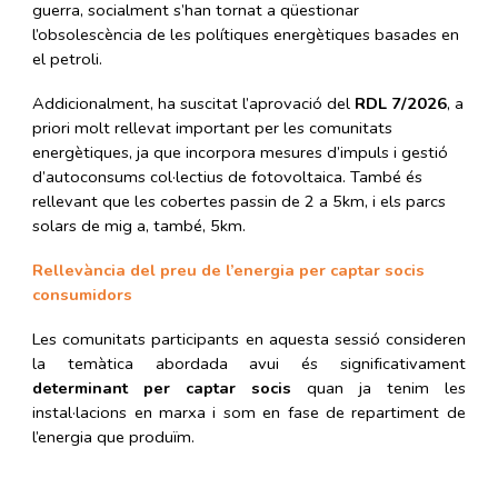
guerra, socialment s’han tornat a qüestionar
l’obsolescència de les polítiques energètiques basades en
el petroli.
Addicionalment, ha suscitat l’aprovació del
RDL 7/2026
, a
priori molt rellevat important per les comunitats
energètiques, ja que incorpora mesures d’impuls i gestió
d’autoconsums col·lectius de fotovoltaica. També és
rellevant que les cobertes passin de 2 a 5km, i els parcs
solars de mig a, també, 5km.
Rellevància del preu de l’energia per captar socis
consumidors
Les comunitats participants en aquesta sessió consideren
la temàtica abordada avui és significativament
determinant per captar socis
quan ja tenim les
instal·lacions en marxa i som en fase de repartiment de
l’energia que produïm.