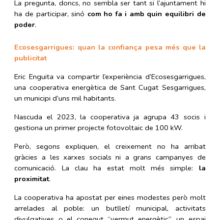
La pregunta, doncs, no sembla ser tant si l’ajuntament hi
ha de participar, sinó
com ho fa i amb quin equilibri de
poder
.
Ecosesgarrigues: quan la confiança pesa més que la
publicitat
Eric Enguita va compartir l’experiència d’Ecosesgarrigues,
una cooperativa energètica de Sant Cugat Sesgarrigues,
un municipi d’uns mil habitants.
Nascuda el 2023, la cooperativa ja agrupa 43 socis i
gestiona un primer projecte fotovoltaic de 100 kW.
Però, segons expliquen, el creixement no ha arribat
gràcies a les xarxes socials ni a grans campanyes de
comunicació. La clau ha estat molt més simple:
la
proximitat
.
La cooperativa ha apostat per eines modestes però molt
arrelades al poble: un butlletí municipal, activitats
divulgatives o el conegut “vermut energètic”, un espai