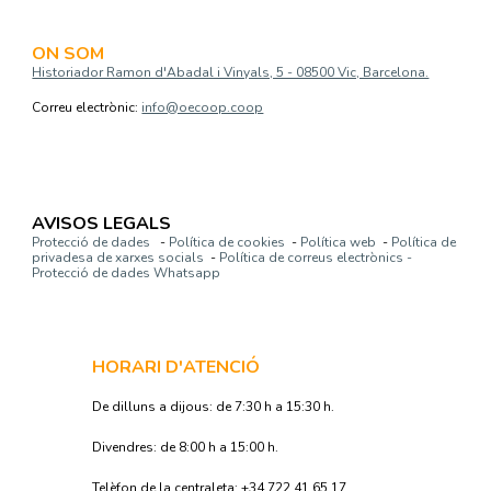
ON SOM
Historiador Ramon d'Abadal i Vinyals, 5 - 08500 Vic, Barcelona.
Correu electrònic:
info@oecoop.coop
AVISOS LEGALS
Protecció de dades
-
Política de cookies
-
Política web
-
Política de
privadesa de xarxes socials
-
Política de correus electrònics -
Protecció de dades Whatsapp
HORARI D'ATENCIÓ
De dilluns a dijous: de 7:30 h a 15:30 h.
Divendres: de 8:00 h a 15:00 h.
Telèfon de la centraleta: +34 722 41 65 17