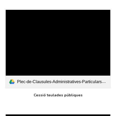
Plec-de-Clausules-Administratives-Particulars-teulada-FV-140425 (1).docx
Cessió teulades públiques