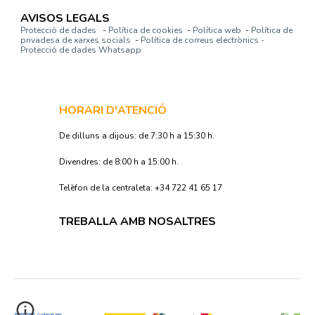
AVISOS LEGALS
Protecció de dades
-
Política de cookies
-
Política web
-
Política de
privadesa de xarxes socials
-
Política de correus electrònics -
Protecció de dades Whatsapp
HORARI D'ATENCIÓ
De dilluns a dijous: de 7:30 h a 15:30 h.
Divendres: de 8:00 h a 15:00 h.
Telèfon de la centraleta: +34 722 41 65 17
TREBALLA AMB NOSALTRES