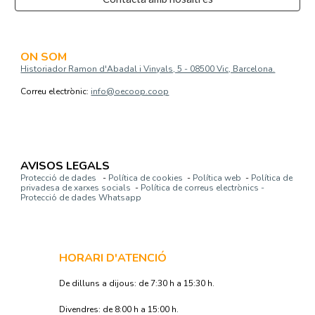
ON SOM
Historiador Ramon d'Abadal i Vinyals, 5 - 08500 Vic, Barcelona.
Correu electrònic:
info@oecoop.coop
AVISOS LEGALS
Protecció de dades
-
Política de cookies
-
Política web
-
Política de
privadesa de xarxes socials
-
Política de correus electrònics -
Protecció de dades Whatsapp
HORARI D'ATENCIÓ
De dilluns a dijous: de 7:30 h a 15:30 h.
Divendres: de 8:00 h a 15:00 h.