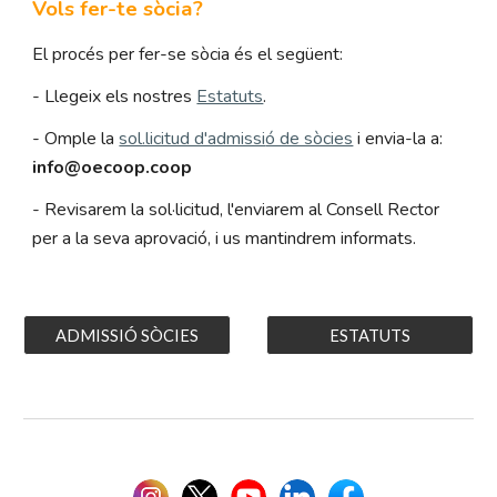
Vols fer-te sòcia?
El procés per fer-se s
ò
cia és el següent:
- Llegeix els nostres
Estatuts
.
- Omple la
sol.licitud d'admissi
ó de sòcies
i envia-la a:
info@oecoop.coop
-
Revisarem la sol·licitud, l'enviarem al Consell Rector
per a la seva aprovació, i us mantindrem informats.
ADMISSIÓ SÒCIES
ESTATUTS