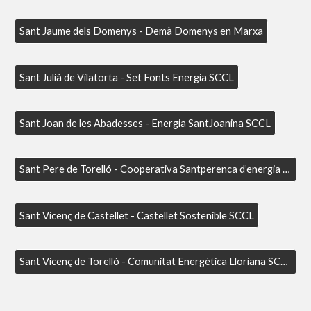
Sant Jaume dels Domenys - Demà Domenys en Marxa
Sant Julià de Vilatorta - Set Fonts Energia SCCL
Sant Joan de les Abadesses - Energia SantJoanina SCCL
Sant Pere de Torelló - Cooperativa Santperenca d’energia sostenible SCCL
Sant Vicenç de Castellet - Castellet Sostenible SCCL
Sant Vicenç de Torelló - Comunitat Energètica Lloriana SCCL