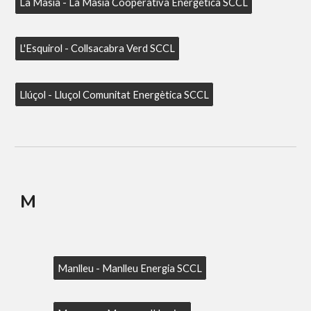
La Masia - La Masia Cooperativa Energètica SCCL
L'Esquirol - Collsacabra Verd SCCL
Llúçol - Lluçol Comunitat Energètica SCCL
M
Manlleu - Manlleu Energia SCCL