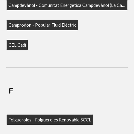
Campdevànol - Comunitat Energètica Campdevànol (La Campdevanolenca SCCL)
Camprodon - Popular Fluid Elèctric
CEL Cadí
F
Folgueroles - Folgueroles Renovable SCCL