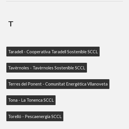
T
Taradell - Cooperativa Taradell Sostenible SCCL
Tavèrnoles - Tavèrnoles Sostenible SCCL
Terres del Ponent - Comunitat Energètica Vilanoveta
Tona - La Tonenca SCCL
Torelló - Pescaenergia SCCL